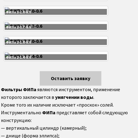
Коллектор, камера котла ДКВР
ФИПа 1-2.0-0.6
Коллектор, камера котла КЕ
ФИПа 2-0.7-0.6
Коллектор, камера котла ДЕ
ФИПа 2-1.0-0.6
Барабан котла
ФИПа 2-1.4-0.6
Барабаны ДКВР
Оставить заявку
Фильтры
ФИПа
являются инструментом, применение
Барабаны котла ДЕ
которого заключается в
умягчении воды
.
Кроме того их наличие исключает «проскок» солей.
Барабаны котла КЕ
Инструментально
ФИПа
представляет собой следующую
конструкцию:
Опускные (водоопускные) и перепускные
— вертикальный цилиндр (камерный);
трубы котла
— днище (форма эллипса);