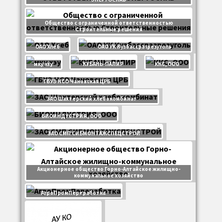
Общество с ограниченной ответственностью
Строительные решения
ОАО Хлеб
ОАО УК Кузбассразрезуголь
мку хэу
КУБАНЬ-ПАПИР
ККС, ООО
ГБУЗ НСО Чановская ЦРБ
ЗАО Шахтерский хлебокомбинат
БИОИНДУСТРИЯ, ООО
ЗАО СМП СИБМОНТАЖСПЕЦСТРОЙ
Акционерное общество Горно-Алтайское жилищно-
коммунальное хозяйство
АгроПромПереработка