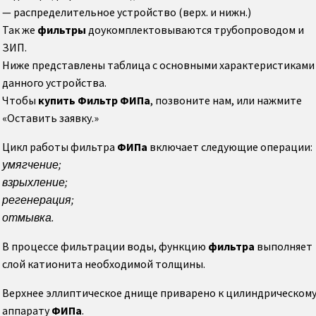
— распределительное устройство (верх.
и
нижн
.)
Трубы опускные, перепускные котла ДКВР
Так же
фильтры
доукомплектовываются
трубопроводом и
ЗИП.
Трубы опускные, перепускные котла КЕ
Ниже представлены таблица с основными характеристиками
данного устройства.
Трубы опускные, перепускные котла ДЕ
Чтобы
купить Фильтр
ФИПа
, позвоните нам, или нажмите
«Оставить заявку.»
Дымососы Д, ДН (вентиляторы ВД, ВДН)
Цикл работы фильтра
ФИПа
включает следующие операции:
умягчение;
Улитка (корпус) дымососа
взрыхление;
регенерация;
ходовая часть дымососа (подшипниковый
отмывка.
узел дымососа)
В процессе фильтрации воды, функцию
фильтра
выполняет
Валы дымососов (вал на колесо дымососа)
слой катионита необходимой толщины.
Верхнее эллиптическое днище приварено к цилиндрическом
Рабочее колесо дымососа (вентилятора)
аппарату
ФИПа
.