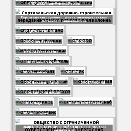
ФГБУ ЦЖКУ Минобороны России
Сортавальская дорожно-строительная передвижная
механизированная колонна
СОДРУЖЕСТВО ЗАО
ООО Старый город
СЛК ООО
МХ ООО Теплосервис
ООО УК Межегейуголь
ООО Теплобалт
ООО РУК
ООО Линхардт-Алтай
ООО ГАРМОНИЯ
ООО БИЙСКИЙ ЛЕСХОЗ
ООО Армада 51
ООО АльянсПромСнаб
ООО Агросервис
ОБЩЕСТВО С ОГРАНИЧЕННОЙ ОТВЕТСТВЕННОСТЬЮ
ЭНЕРГОСНАБ