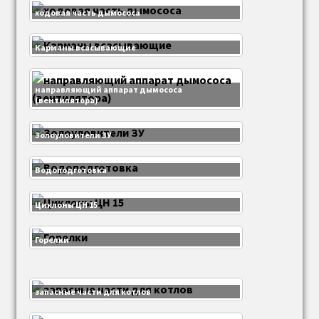
ходовая часть дымососа
Карманы всасывающие
направляющий аппарат дымососа
(вентилятора)
Золоуловители ЗУ
Водоподготовка
Циклоны ЦН 15
Горелки
запасные части для котлов