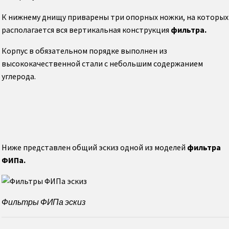
Осевой направляющий аппарат дымососа
К нижнему днищу приварены три опорных ножки, на которых
(вентилятора)
располагается вся вертикальная конструкция
фильтра.
Корпус в обязательном порядке выполнен из
Вентиляторы дутьевые центробежные ВД
высококачественной стали с небольшим содержанием
углерода.
Вентиляторы ВДН
Карманы всасывающие дымососа
(вентилятора)
Ниже представлен общий эскиз одной из моделей
фильтра
Золоуловители ЗУ
ФИПа.
Водоподготовка
Фильтры ФИПа эскиз
Охладитель выпара ОВА