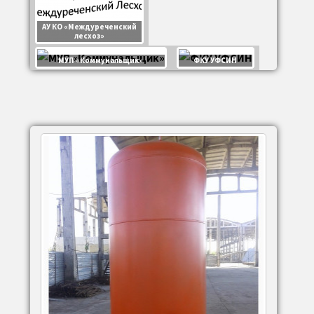
АУ КО «Междуреченский
лесхоз»
МУП «Коммунальщик»
ФКУ УФСИН