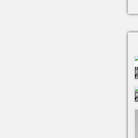
Г
(
К
г