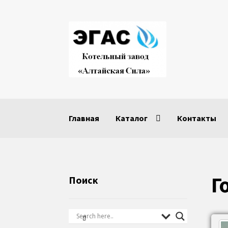
Перейти
Перейти
к
к
навигации
содержимому
Главная
Каталог
Контакты
Г
Поиск