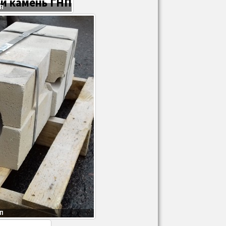
НП
НП