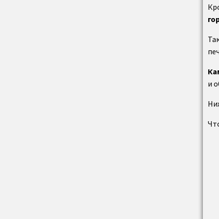
Кр
гор
Та
пе
Ка
и 
Ни
Чт