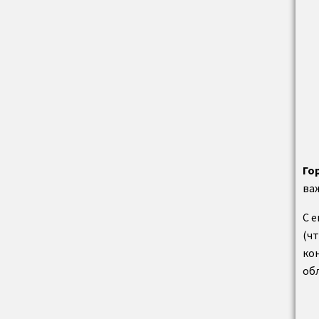
Го
ва
С 
(ч
ко
об