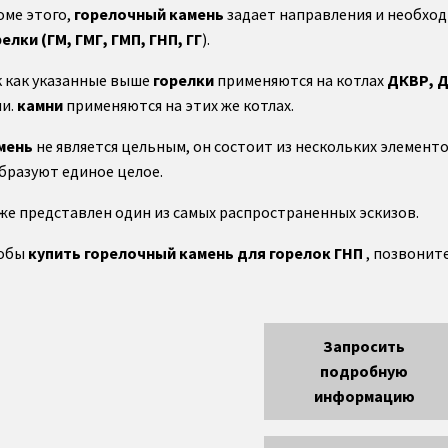
оме этого,
горелочный камень
задает направления и необход
елки (ГМ, ГМГ, ГМП, ГНП, ГГ
).
к как указанные выше
горелки
применяются на котлах
ДКВР, Д
чи.
камни
применяются на этих же котлах.
мень
не является цельным, он состоит из нескольких элемент
образуют единое целое.
же представлен один из самых распространенных эскизов.
обы
купить горелочный камень для горелок ГНП
, позвонит
Запросить
подробную
информацию