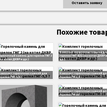
Оставить заявку
Похожие това
Комплект горелочных камней дл
орелочный камень для горелок ГМГ 2
горелки ГМГ-4(5) (на котел ДКВР 
на котел ДКВР и др.)
др.)
омплект горелочных камней для
Комплект горелочных камней дл
орелки ГМГ-5,5 7
горелки ГМ-2,5
Комплект горелочных камней дл
горелки ГМ-10