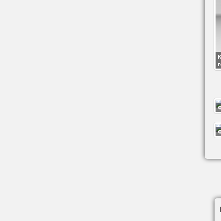
К
г
Ф
Ф