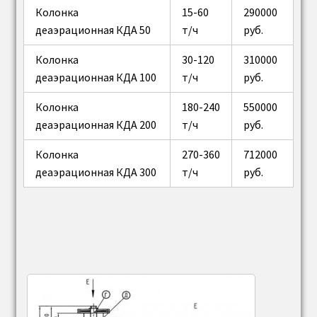
транспортер скребковый тс углеподачи
Колонка
15-60
290000
деаэрационная КДА 50
т/ч
руб.
Комплектующие и запчасти к деаэраторам
Колонка
30-120
310000
(ДА, БДА, КДА и др.)
деаэрационная КДА 100
т/ч
руб.
Батарейный циклон бц
Колонка
180-240
550000
деаэрационная КДА 200
т/ч
руб.
экономайзер бвэс
Колонка
270-360
712000
деаэрационная КДА 300
т/ч
руб.
Воздухоподогреватель ВП-О
Горелки
Запасные части котлов
Колосники