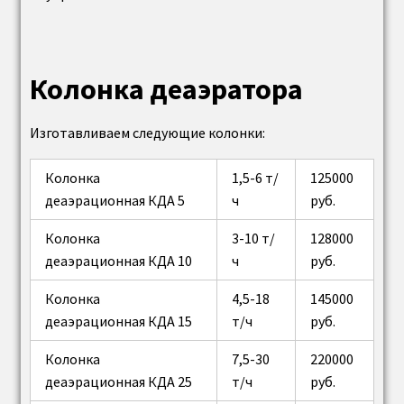
пароводяной подогреватель ПП
Сепаратор (расширитель) непрерывной
Колонка деаэратора
продувки котла
Изготавливаем следующие колонки:
Циклоны
Колонка
1,5-6 т/
125000
Циклон ЦН 15
деаэрационная КДА 5
ч
руб.
Колонка
3-10 т/
128000
Циклон ЦН 24
деаэрационная КДА 10
ч
руб.
Циклоны батарейные ЦБ
Колонка
4,5-18
145000
деаэрационная КДА 15
т/ч
руб.
Винтовая угольная (шнековая) дробилка ВДП,
Колонка
7,5-30
220000
ВДГ
деаэрационная КДА 25
т/ч
руб.