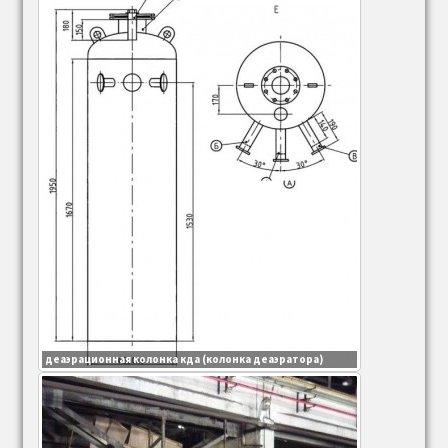
Паровой котел ДЕ
ремкомплект (запчасти) паровых котлов ДЕ
Трубные системы котлов
Трубы (трубная система) ДКВр
Экранные трубы котла ДКВр
Экранные трубы котла ДЕ
Экранные трубы котла КЕ
деаэрационная колонка кда (колонка деаэратора)
Кипятильные (конвективные) трубы
Кипятильные (конвективные) трубы ДКВр