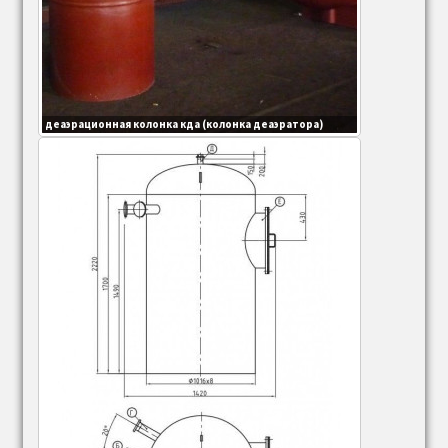
деаэрационная колонка кда (колонка деаэратора)