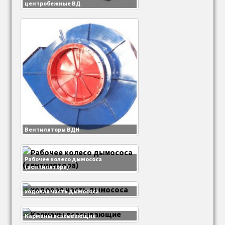
центробежные ВД
Вентиляторы ВДН
Рабочее колесо дымососа
(вентилятора)
ходовая часть дымососа
Карманы всасывающие