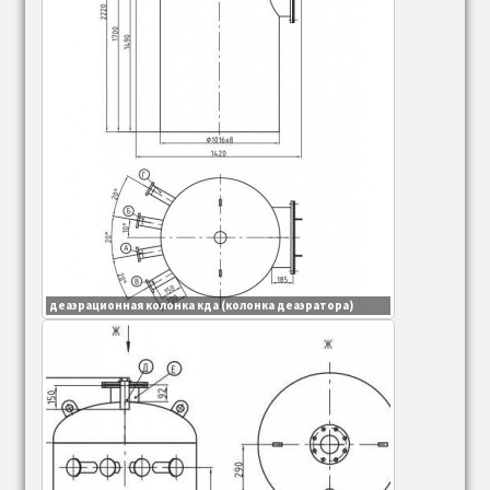
Опускные (водоопускные) и перепускные
трубы котла
Трубы опускные, перепускные котла ДКВР
Трубы опускные, перепускные котла КЕ
Трубы опускные, перепускные котла ДЕ
Дымососы Д, ДН (вентиляторы ВД, ВДН)
деаэрационная колонка кда (колонка деаэратора)
Улитка (корпус) дымососа
ходовая часть дымососа (подшипниковый
узел дымососа)
Валы дымососов (вал на колесо дымососа)