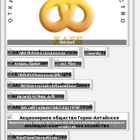
ОАО Хлеб
ОАО УК Кузбассразрезуголь
мку хэу
КУБАНЬ-ПАПИР
ККС, ООО
ГБУЗ НСО Чановская ЦРБ
ЗАО Шахтерский хлебокомбинат
БИОИНДУСТРИЯ, ООО
ЗАО СМП СИБМОНТАЖСПЕЦСТРОЙ
Акционерное общество Горно-Алтайское жилищно-коммунальное
хозяйство
АгроПромПереработка