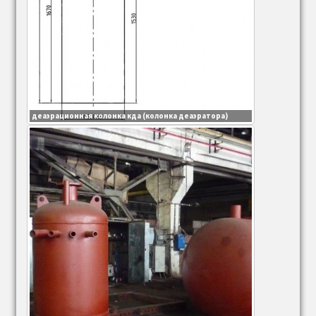
деаэрационная колонка кда (колонка деаэратора)