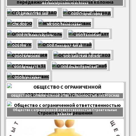
механизированная колонна
СОДРУЖЕСТВО ЗАО
ООО Старый город
СЛК ООО
МХ ООО Теплосервис
ООО УК Межегейуголь
ООО Теплобалт
ООО РУК
ООО Линхардт-Алтай
ООО ГАРМОНИЯ
ООО БИЙСКИЙ ЛЕСХОЗ
ООО Армада 51
ООО АльянсПромСнаб
ООО Агросервис
ОБЩЕСТВО С ОГРАНИЧЕННОЙ ОТВЕТСТВЕННОСТЬЮ ЭНЕРГОСНАБ
Общество с ограниченной ответственностью Строительные
решения