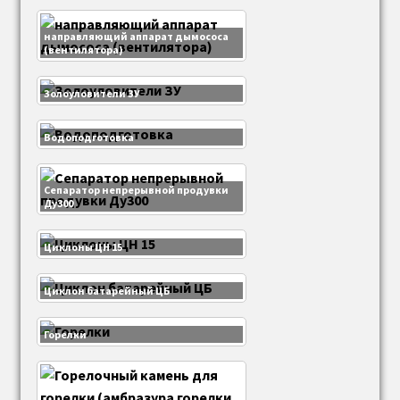
направляющий аппарат дымососа
(вентилятора)
Золоуловители ЗУ
Водоподготовка
Сепаратор непрерывной продувки
Ду300
Циклоны ЦН 15
Циклон батарейный ЦБ
Горелки