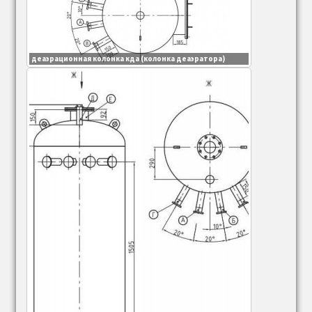
деаэрационная колонка кда (колонка деаэратора)