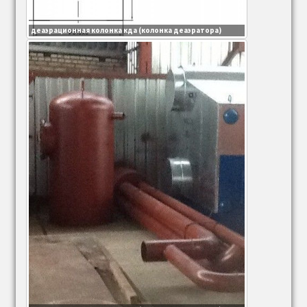
деаэрационная колонка кда (колонка деаэратора)