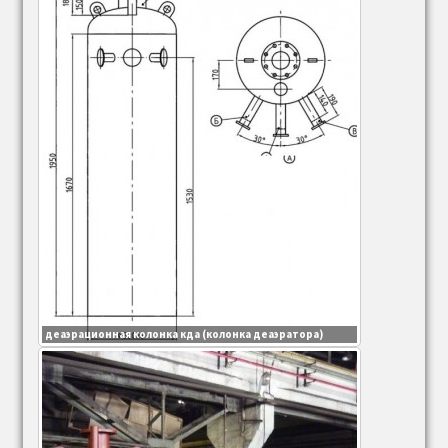
Дверка (дверца), лаз, люк котла (топки)
Топки и запчасти к топкам (ТР, ТШПМ, ТЧЗМ,
ПТЛ-РПК и др.)
Забрасыватель ЗП
Запасные части к забрасывателю ЗП
Указатели уровня и другое ВПО
регулятор уровня поплавковый т 39, т 40 для
сепараторов, расширителей и др.
деаэрационная колонка кда (колонка деаэратора)
Уровнемерная колонка котла УК (ук 1, ук 2,ук 4)
(ДКВР, ДЕ, КЕ, ДСЕ и др.)