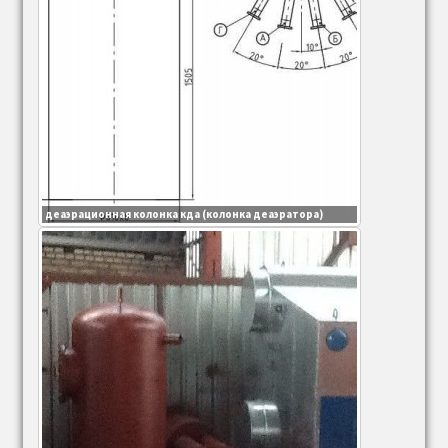
деаэрационная колонка кда (колонка деаэратора)