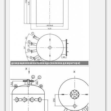
деаэрационная колонка кда (колонка деаэратора)