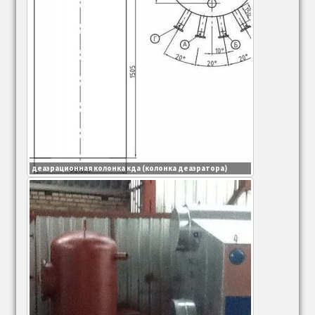
Рабочее колесо дымососа (вентилятора)
Осевой направляющий аппарат дымососа
(вентилятора)
Вентиляторы дутьевые центробежные ВД
Вентиляторы ВДН
деаэрационная колонка кда (колонка деаэратора)
Карманы всасывающие дымососа
(вентилятора)
Золоуловители ЗУ
Водоподготовка