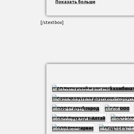
Показать больше
[/stextbox]
АО Читинский молочный комбинат
Сортавальская дорожно-строительная передви
ООО Старый город
СЛК ООО
ООО Линхардт-Алтай
ООО ГАРМОН
ООО Агросервис
ОБЩЕСТВО С ОГРАН