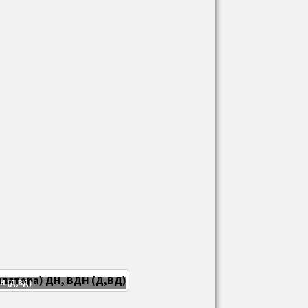
Н (Д,ВД)