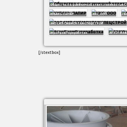
Общество с ограниченной ответственностью 
КУБАНЬ-ПАПИР
ККС, ООО
ГБ
ЗАО СМП СИБМОНТАЖСПЕЦСТРОЙ
АгроПромПереработка
АУ КО «Меж
[/stextbox]