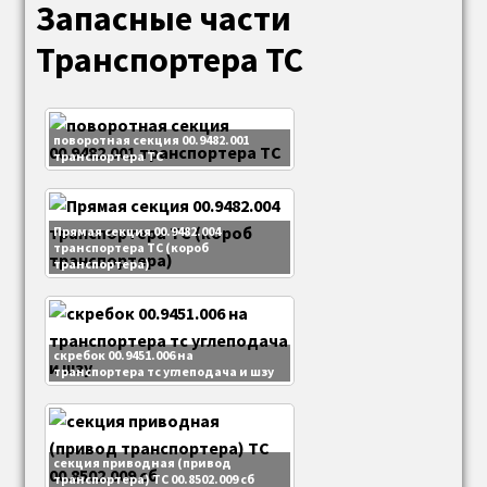
Запасные части
Коллектор, камера котла
Транспортера ТС
Коллектор, камера котла ДКВР
поворотная секция 00.9482.001
Коллектор, камера котла КЕ
транспортера ТС
Коллектор, камера котла ДЕ
Прямая секция 00.9482.004
транспортера ТС (короб
Барабан котла
транспортера)
Барабаны ДКВР
скребок 00.9451.006 на
транспортера тс углеподача и шзу
Барабаны котла ДЕ
Барабаны котла КЕ
секция приводная (привод
транспортера) ТС 00.8502.009 сб