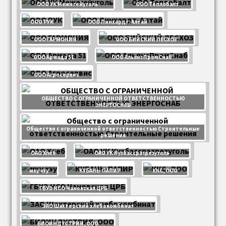
ООО УК Межегейуголь
ООО Теплобалт
ООО РУК
ООО Линхардт-Алтай
ООО ГАРМОНИЯ
ООО БИЙСКИЙ ЛЕСХОЗ
ООО Армада 51
ООО АльянсПромСнаб
ООО Агросервис
ОБЩЕСТВО С ОГРАНИЧЕННОЙ ОТВЕТСТВЕННОСТЬЮ
ЭНЕРГОСНАБ
Общество с ограниченной ответственностью Строительные
решения
ОАО Хлеб
ОАО УК Кузбассразрезуголь
мку хэу
КУБАНЬ-ПАПИР
ККС, ООО
ГБУЗ НСО Чановская ЦРБ
ЗАО Шахтерский хлебокомбинат
БИОИНДУСТРИЯ, ООО