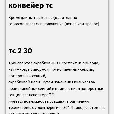
Предохранительные пружинные клапаны для
конвейер тс
котлов
Кроме длины так же предварительно
Контакты
согласовывается и положение (левое или правое)
О компании
тс 2 30
Наши работы (фотогалерея)
Транспортер скребковый ТС состоит из привода,
натяжной, приводной, прямолинейных секций,
поворотных секций,
скребковой цепи. Путем изменения количества
прямолинейных секций и применением поворотных
секций транспортера ТС
имеется возможность создавать различную
траекторию с углом перегиба 30°. Привод состоит из
одного электродвигателя и