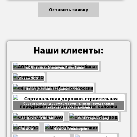
Оставить заявку
Наши клиенты:
АО Читинский молочный комбинат
Литио ООО
ФГБУ ЦЖКУ Минобороны России
Сортавальская дорожно-строительная передвижная
механизированная колонна
СОДРУЖЕСТВО ЗАО
ООО Старый город
СЛК ООО
МХ ООО Теплосервис