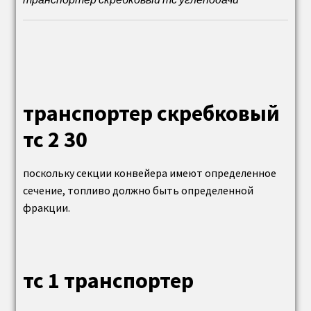
пароводяной подогреватель ПП
Сепаратор (расширитель) непрерывной
продувки котла
транспортер скребковый
Циклоны
тс 2 30
Циклон ЦН 15
поскольку секции конвейера имеют определенное
Циклон ЦН 24
сечение, топливо должно быть определенной
фракции.
Циклоны батарейные ЦБ
Винтовая угольная (шнековая) дробилка ВДП,
тс 1 транспортер
ВДГ