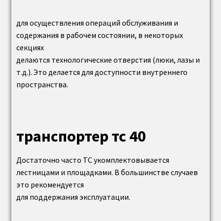
транспортер скребковый тс углеподачи
для осуществления операций обслуживания и
Комплектующие и запчасти к деаэраторам
содержания в рабочем состоянии, в некоторых
(ДА, БДА, КДА и др.)
секциях
делаются технологические отверстия (люки, лазы и
Батарейный циклон бц
т.д.). Это делается для доступности внутреннего
пространства.
экономайзер бвэс
Воздухоподогреватель ВП-О
транспортер тс 40
Горелки
Достаточно часто ТС укомплектовывается
лестницами и площадками. В большинстве случаев
Запасные части котлов
это рекомендуется
для поддержания эксплуатации.
Колосники