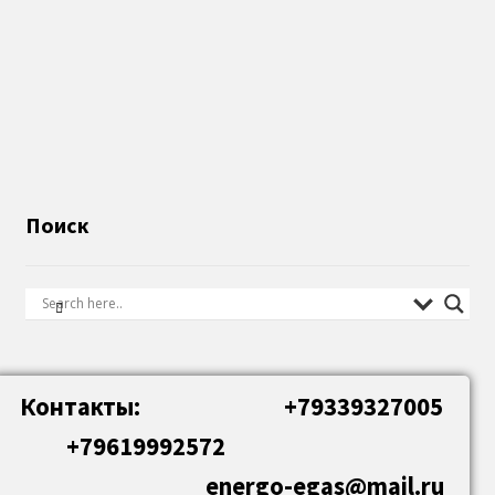
Поиск
Контакты: +79339327005
+79619992572
energo-egas@mail.ru