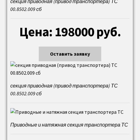
Паровой котел ДЕ
секция приводная (привод транспортера) ТС
00.8502.009 сб
ремкомплект (запчасти) паровых котлов ДЕ
Цена: 198000 руб.
Трубные системы котлов
Трубы (трубная система) ДКВр
Оставить заявку
Экранные трубы котла ДКВр
Экранные трубы котла ДЕ
секция приводная (привод транспортера) ТС
00.8502.009 сб
Экранные трубы котла КЕ
Кипятильные (конвективные) трубы
Приводные и натяжная секция транспортера ТС
Кипятильные (конвективные) трубы ДКВр