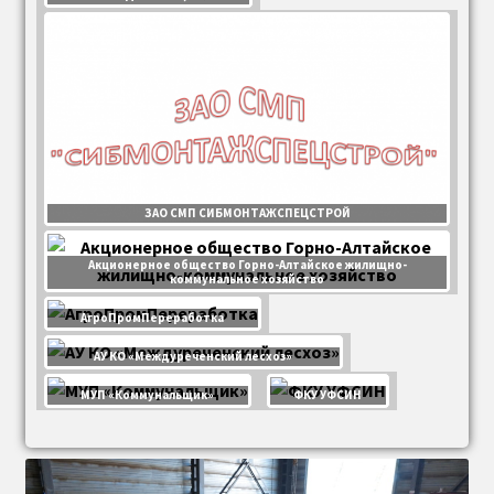
ЗАО СМП СИБМОНТАЖСПЕЦСТРОЙ
Акционерное общество Горно-Алтайское жилищно-
коммунальное хозяйство
АгроПромПереработка
АУ КО «Междуреченский лесхоз»
МУП «Коммунальщик»
ФКУ УФСИН