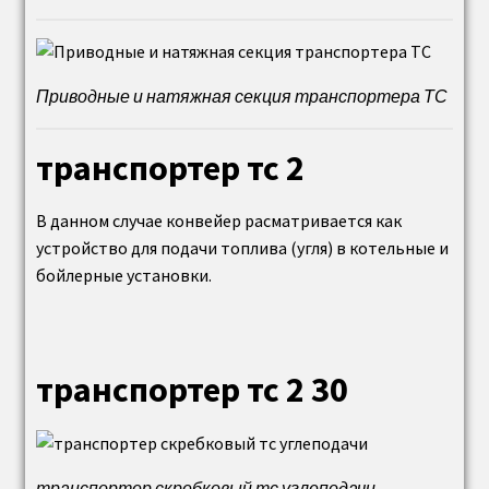
Охладитель выпара ОВА
Водоподготовительная установка впу
Приводные и натяжная секция транспортера ТС
Фильтры ФИПа
транспортер тс 2
Противоточный фильтр ФИПр
В данном случае конвейер расматривается как
Солерастворитель ( С 0,2 0,5 (Ду500); С 0,4
устройство для подачи топлива (угля) в котельные и
0,7 (Ду700); С 1,0 1,0 (Ду1000))
бойлерные установки.
Теплообменники
транспортер тс 2 30
Фильтры ФОВ
Холодильник отбора проб (охладитель проб
воды)
транспортер скребковый тс углеподачи