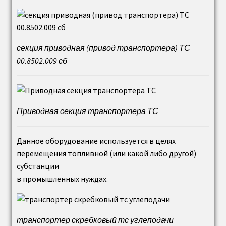
Рабочее колесо дымососа (вентилятора)
Осевой направляющий аппарат дымососа
секция приводная (привод транспортера) ТС
(вентилятора)
00.8502.009 сб
Вентиляторы дутьевые центробежные ВД
Вентиляторы ВДН
Приводная секция транспортера ТС
Карманы всасывающие дымососа
Данное оборудование используется в целях
(вентилятора)
перемещения топливной (или какой либо другой)
субстанции
Золоуловители ЗУ
в промышленных нуждах.
Водоподготовка
транспортер скребковый тс углеподачи